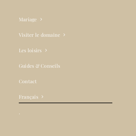
Mariage
Visiter le domaine
Les loisirs
Guides & Conseils
Contact
Français
.