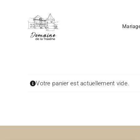
Passer
au
contenu
Mariag
Votre panier est actuellement vide.