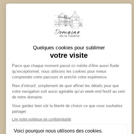
Domaine de la Traxène
2 Rue de la Mairie
62310 Coupelle-Vieille
07 82 69 01 02