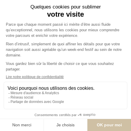
Domaine de la
Traxène
2 Rue de la Mairie
62310 Coupelle-
Vielle
07 82 69 01 02
NOUS
CONTACTER