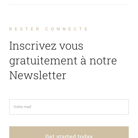
R E S T E R C O N N E C T E
Inscrivez vous
gratuitement à notre
Newsletter
Get started today